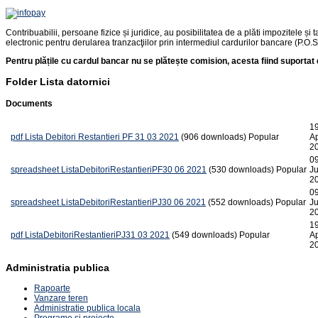
Contribuabilii, persoane fizice și juridice, au posibilitatea de a plăti impozitele și 
electronic pentru derularea tranzacţiilor prin intermediul cardurilor bancare (P.O.S.
Pentru plățile cu cardul bancar nu se plătește comision, acesta fiind suporta
Folder
Lista datornici
Documents
1
pdf
Lista Debitori Restantieri PF 31 03 2021
(906 downloads)
Popular
A
2
0
spreadsheet
ListaDebitoriRestantieriPF30 06 2021
(530 downloads)
Popular
Ju
2
0
spreadsheet
ListaDebitoriRestantieriPJ30 06 2021
(552 downloads)
Popular
Ju
2
1
pdf
ListaDebitoriRestantieriPJ31 03 2021
(549 downloads)
Popular
A
2
Administratia publica
Rapoarte
Vanzare teren
Administratie publica locala