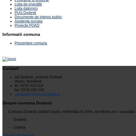
Programe si proiecte
Lista de investitii
Lista datornici
PUG Dodesti
Documente de interes public
Asistenta sociala
Proiecte POAD
Informatii comuna
Prezentare comuna
Contact
sat Dodesti, comuna Dodesti
Vaslui, România
tel: 0235 433 118
fax: 0235 433 118
contact@comunadodesti.ro
Despre comuna Dodesti
Comuna Dodesti, judetul Vaslui, reinfiintata in 2004, se intinde pe o suprafa
-
Dodesti
-
Urdesti
Citeste mai departe...