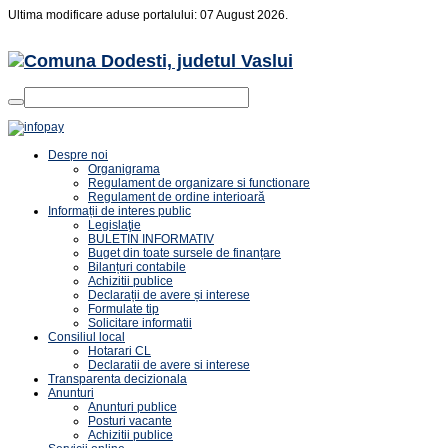
Ultima modificare aduse portalului: 07 August 2026.
Despre noi
Organigrama
Regulament de organizare si functionare
Regulament de ordine interioară
Informații de interes public
Legislaţie
BULETIN INFORMATIV
Buget din toate sursele de finanțare
Bilanțuri contabile
Achizitii publice
Declarații de avere și interese
Formulate tip
Solicitare informatii
Consiliul local
Hotarari CL
Declaratii de avere si interese
Transparenta decizionala
Anunturi
Anunturi publice
Posturi vacante
Achizitii publice