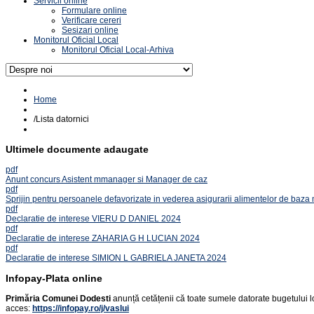
Servicii online
Formulare online
Verificare cereri
Sesizari online
Monitorul Oficial Local
Monitorul Oficial Local-Arhiva
Home
/
Lista datornici
Ultimele documente adaugate
pdf
Anunt concurs Asistent mmanager si Manager de caz
pdf
Sprijin pentru persoanele defavorizate in vederea asigurarii alimentelor de baza
pdf
Declaratie de interese VIERU D DANIEL 2024
pdf
Declaratie de interese ZAHARIA G H LUCIAN 2024
pdf
Declaratie de interese SIMION L GABRIELA JANETA 2024
Infopay-Plata online
Primăria Comunei Dodesti
anunță cetățenii că toate sumele datorate bugetului lo
acces:
https://infopay.ro/j/vaslui