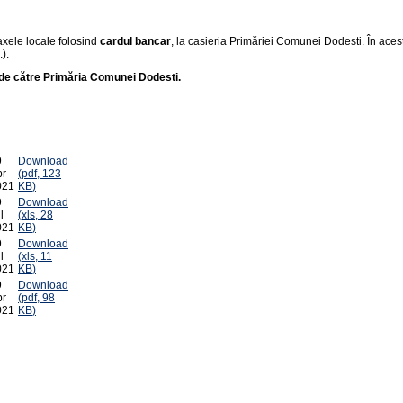
taxele locale folosind
cardul bancar
, la casieria Primăriei Comunei Dodesti. În aces
).
t de către Primăria Comunei Dodesti.
9
Download
pr
(
pdf,
123
021
KB
)
9
Download
l
(
xls,
28
021
KB
)
9
Download
l
(
xls,
11
021
KB
)
9
Download
pr
(
pdf,
98
021
KB
)